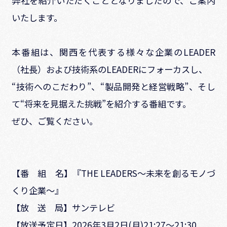
弊社を紹介いただくこととなりましたので、ご案内
いたします。
本番組は、関西を代表する様々な企業のLEADER
（社長）および技術系のLEADERにフォーカスし、
“技術へのこだわり”、“製品開発と経営戦略”、そし
て“将来を見据えた挑戦”を紹介する番組です。
ぜひ、ご覧ください。
【番 組 名】『THE LEADERS～未来を創るモノづ
くり企業～』
【放 送 局】サンテレビ
【放送予定日】2026年3月2日(月)21:27～21:30