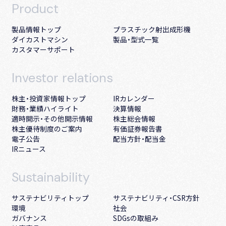
Product
製品情報トップ
プラスチック射出成形機
ダイカストマシン
製品・型式一覧
カスタマーサポート
Investor
relations
株主・投資家情報トップ
IRカレンダー
財務・業績ハイライト
決算情報
適時開示・その他開示情報
株主総会情報
株主優待制度のご案内
有価証券報告書
電子公告
配当方針・配当金
IRニュース
Sustainability
サステナビリティトップ
サステナビリティ・CSR方針
環境
社会
ガバナンス
SDGsの取組み