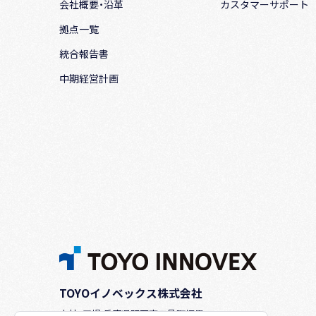
会社概要・沿革
カスタマーサポート
拠点一覧
統合報告書
中期経営計画
TOYOイノベックス株式会社
本社・工場:兵庫県明石市二見町福里523-1