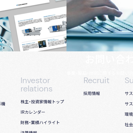
お問い合
事業・製品・技術に関する
お問い
Investor
Recruit
Su
relations
採用情報
サス
株主・投資家情報トップ
形機
サス
IRカレンダー
環境
財務・業績ハイライト
社会
決算情報