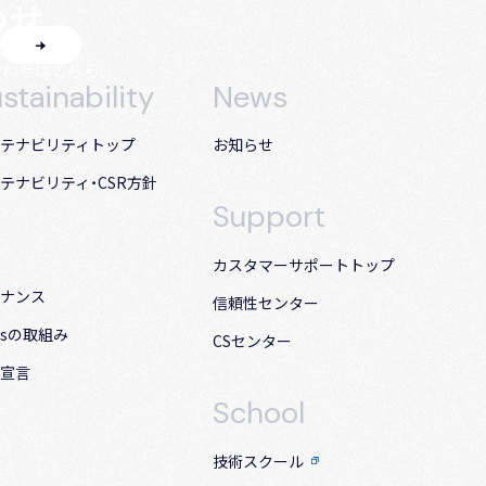
わせ
合わせはこちら。
stainability
News
テナビリティトップ
お知らせ
テナビリティ・CSR方針
Support
カスタマーサポート
トップ
ナンス
信頼性センター
Gsの取組み
CSセンター
宣言
School
技術スクール