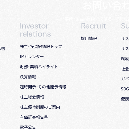
お問い合
事業・製品・技術に関する
お問い
Investor
Recruit
Su
relations
採用情報
サス
株主・投資家情報トップ
形機
サス
IRカレンダー
環境
財務・業績ハイライト
社会
決算情報
ガバ
適時開示・その他開示情報
SD
株主総会情報
健康
株主優待制度のご案内
有価証券報告書
電子公告