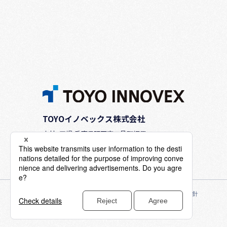
TOYOイノベックス株式会社
本社・工場:兵庫県明石市二見町福里523-1
TEL.
（078）942-2345
個人情報保護方針
クッキー使用について
アクセシビリティ方針