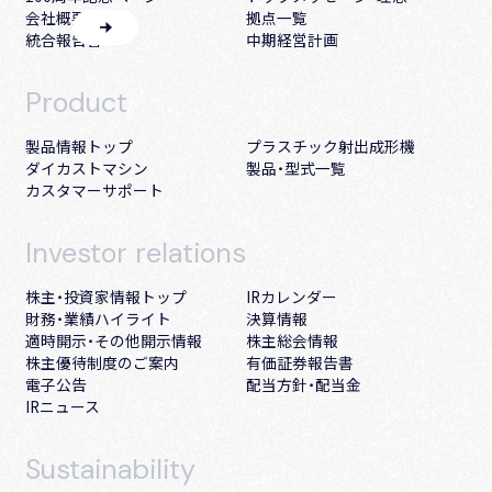
会社概要・沿革
拠点一覧
統合報告書
中期経営計画
Product
製品情報トップ
プラスチック射出成形機
ダイカストマシン
製品・型式一覧
カスタマーサポート
Investor
relations
株主・投資家情報トップ
IRカレンダー
財務・業績ハイライト
決算情報
適時開示・その他開示情報
株主総会情報
株主優待制度のご案内
有価証券報告書
電子公告
配当方針・配当金
IRニュース
Sustainability