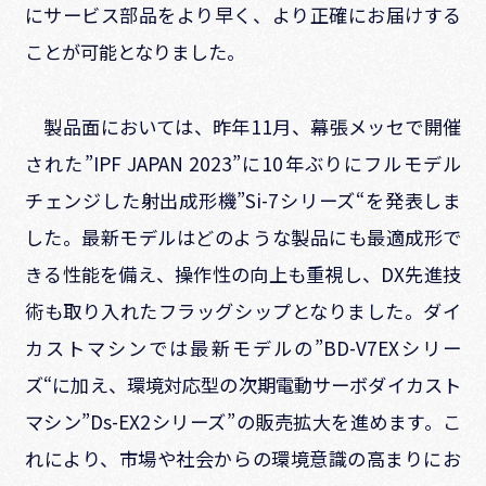
にサービス部品をより早く、より正確にお届けする
ことが可能となりました。
製品面においては、昨年
11
月、幕張メッセで開催
された
”IPF JAPAN 2023”
に
10
年ぶりにフルモデル
チェンジした射出成形機
”Si-7
シリーズ“を発表しま
した。最新モデルはどのような製品にも最適成形で
きる性能を備え、操作性の向上も重視し、
DX
先進技
術も取り入れたフラッグシップとなりました。ダイ
カストマシンでは最新モデルの”
BD-V7EX
シリー
ズ“に加え、環境対応型の次期電動サーボダイカスト
マシン”
Ds-EX2
シリーズ
”
の販売拡大を進めます。こ
れにより、市場や社会からの環境意識の高まりにお