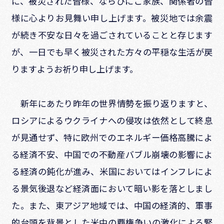
に、被災された皆様、ならびにご家族、関係者の皆
様に心よりお見舞い申し上げます。被災地では余震
が続き不安な日々を過ごされていることと存じます
が、一日でも早く被災された方々の平穏な生活が戻
りますようお祈り申し上げます。
新年にあたり昨年の世界情勢を振り返りますと、
ロシアによるウクライナへの侵攻は依然として終息
が見通せず、特に欧州でのエネルギー価格高騰によ
る経済不安、中国での不動産バブル崩壊の影響によ
る経済の鈍化が進み、米国においてはインフレによ
る景気後退など経済面において暗い影を落としまし
た。また、東アジア地域では、中国の経済的、軍事
的台頭を背景とした米中の覇権争いの激化による緊