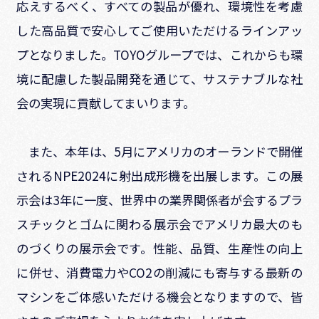
応えするべく、すべての製品が優れ、環境性を考慮
した高品質で安心してご使用いただけるラインアッ
プとなりました。
TOYO
グループでは、これからも環
境に配慮した製品開発を通じて、サステナブルな社
会の実現に貢献してまいります。
また、本年は、
5
月にアメリカのオーランドで開催
される
NPE2024
に射出成形機を出展します。この展
示会は
3
年に一度、世界中の業界関係者が会するプラ
スチックとゴムに関わる展示会でアメリカ最大のも
のづくりの展示会です。性能、品質、生産性の向上
に併せ、消費電力や
CO2
の削減にも寄与する最新の
マシンをご体感いただける機会となりますので、皆