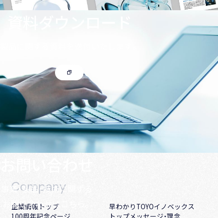
資料ダウンロード
製品に関する資料を送付いたします。
お問い合わせ
Company
事業・製品・技術に関する
お問い合わせはこちら。
企業情報トップ
早わかりTOYOイノベックス
100周年記念ページ
トップメッセージ・理念