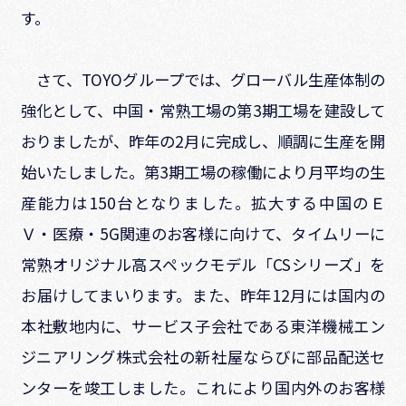
す。
さて、
TOYO
グループでは、グローバル生産体制の
強化として、中国・常熟工場の第
3
期工場を建設して
おりましたが、昨年の
2
月に完成し、順調に生産を開
始いたしました。第
3
期工場の稼働により月平均の生
産能力は
150
台となりました。拡大する中国のＥ
Ｖ・医療・
5G
関連のお客様に向けて、タイムリーに
常熟オリジナル高スペックモデル「
CS
シリーズ」を
お届けしてまいります。また、昨年
12
月には国内の
本社敷地内に、サービス子会社である東洋機械エン
ジニアリング株式会社の新社屋ならびに部品配送セ
ンターを竣工しました。これにより国内外のお客様