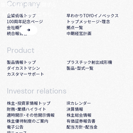
Company
事業・製品・技術に関する
お問い合わせはこちら。
企業情報トップ
早わかりTOYOイノベックス
100周年記念ページ
トップメッセージ・理念
会社概要・沿革
拠点一覧
統合報告書
中期経営計画
Product
製品情報トップ
プラスチック射出成形機
ダイカストマシン
製品・型式一覧
カスタマーサポート
Investor
relations
株主・投資家情報トップ
IRカレンダー
財務・業績ハイライト
決算情報
適時開示・その他開示情報
株主総会情報
株主優待制度のご案内
有価証券報告書
電子公告
配当方針・配当金
IRニュース