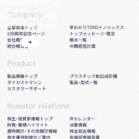
お問い合わせ
Company
事業・製品・技術に関する
お問い合わせはこちら。
企業情報トップ
早わかりTOYOイノベックス
100周年記念ページ
トップメッセージ・理念
会社概要・沿革
拠点一覧
統合報告書
中期経営計画
Product
製品情報トップ
プラスチック射出成形機
ダイカストマシン
製品・型式一覧
カスタマーサポート
Investor
relations
株主・投資家情報トップ
IRカレンダー
財務・業績ハイライト
決算情報
適時開示・その他開示情報
株主総会情報
株主優待制度のご案内
有価証券報告書